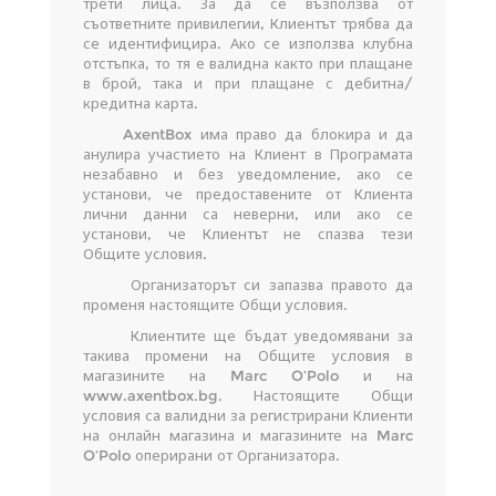
трети лица. За да се възползва от
съответните привилегии, Клиентът трябва да
се идентифицира. Ако се използва клубна
отстъпка, то тя е валидна както при плащане
в брой, така и при плащане с дебитна/
кредитна карта.
AxentBox има право да блокира и да
анулира участието на Клиент в Програмата
незабавно и без уведомление, ако се
установи, че предоставените от Клиента
лични данни са неверни, или ако се
установи, че Клиентът не спазва тези
Общите условия.
Организаторът си запазва правото да
променя настоящите Общи условия.
Клиентите ще бъдат уведомявани за
такива промени на Общите условия в
магазините на Marc O’Polo и на
www.axentbox.bg. Настоящите Общи
условия са валидни за регистрирани Клиенти
на онлайн магазина и магазините на Marc
O’Polo оперирани от Организатора.