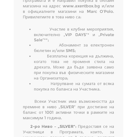
Програмата и е направил покупка в онлайн
магазина на адрес www.axentbox.bg и/или
в официалните магазини на Marc O’Polo.
Привилегиите в това ниво са:
Участие в клубни мероприятия,
включително „VIP DAYS“* и „Private
Sale“**;
Абонамент за електронен
бюлетин и/или SMS;
Безплатна корекция на дължина,
когато това не променя стила на
дрехата. Може да бъде заявена само
при покупка във физическите магазини
на Организатора;
Натрупване на сумата от всяка
покупка по баланса на Участника.
Всеки Участник има възможността да
премине в ниво „SILVER“ при достигане на
баланс от 1001 активни точки в рамките на
максимум 1 година.
2-ро Ниво – „
SILVER“:
Предоставя се на
Участници в Програмата, които, за