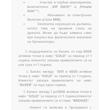
Участие в клубни мероприятия,
включително „VIP DAYS“* и „Private
Sale“**;
Абонамент за електронен
бюлетин и/или SMS;
Безплатна корекция на дължина,
когато това не променя стила на
дрехата. Може да бъде заявена само
при покупка във физическите магазини
на Организатора.
С поддържането на баланс от над 4000
активни точки в ниво ‘’GOLD’’ за период от 1
година, Клиентът запазва привилегиите си за
нов срок от 1 година.
С баланс между 1001 и 4000 активни
точки в ниво ‘’GOLD’’ за период от 1 година,
Клиентът запазва привилегиите на ниво
‘’SILVER’’ за още една година.
С баланс между 1 до1000 активни точки в
ниво ‘’GOLD’’ за период от 1 година,Клиентът
запазва привилегиите си от ниво ''BRONZE''.
Клиент се включва в Програмата с