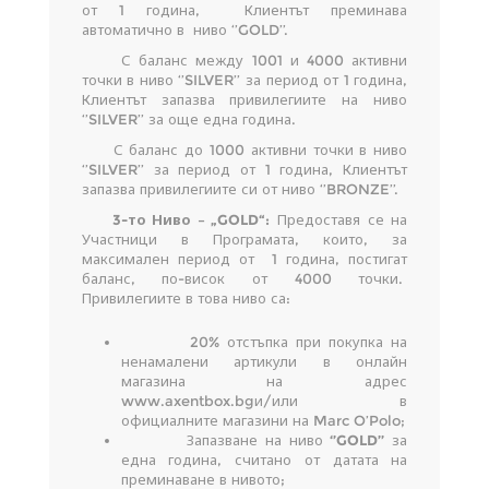
от 1 година, Клиентът преминава
автоматично в ниво ‘’GOLD’’.
С баланс между 1001 и 4000 активни
точки в ниво ‘’SILVER’’ за период от 1 година,
Клиентът запазва привилегиите на ниво
‘’SILVER’’ за още една година.
С баланс до 1000 активни точки в ниво
‘’SILVER’’ за период от 1 година, Клиентът
запазва привилегиите си от ниво ‘’BRONZE’’.
3-то Ниво – „
GOLD“:
Предоставя се на
Участници в Програмата, които, за
максимален период от 1 година, постигат
баланс, по-висок от 4000 точки.
Привилегиите в това ниво са:
20% отстъпка при покупка на
ненамалени артикули в онлайн
магазина на адрес
www.axentbox.bgи/или в
официалните магазини на Marc O’Polo;
Запазване на ниво
‘’GOLD’’
за
една година, считано от датата на
преминаване в нивото;