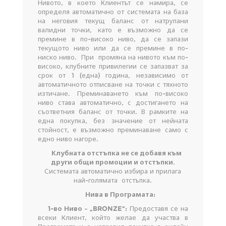
Нивото, в което Клиентът се намира, се
определя автоматично от системата на база
на неговия текущ баланс от натрупани
валидни точки, като е възможно да се
премине в по-високо ниво, да се запази
текущото ниво или да се премине в по-
ниско ниво. При промяна на нивото към по-
високо, клубните привилегии се запазват за
срок от 1 (една) година, независимо от
автоматичното отписване на точки с тяхното
изтичане. Преминаването към по-високо
ниво става автоматично, с достигането на
съответния баланс от точки. В рамките на
една покупка, без значение от нейната
стойност, е възможно преминаване само с
едно ниво нагоре.
Клубната отстъпка не се добавя към
други общи промоции и отстъпки
.
Системата автоматично избира и прилага
най-голямата отстъпка.
Нива в Програмата:
1-во Ниво – „
BRONZE“:
Предоставя се на
всеки Клиент, който желае да участва в