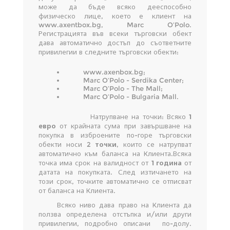
може да бъде всяко дееспособно
физическо лице, което е клиент на
www.axentbox.bg, Marc O’Polo.
Регистрацията във всеки търговски обект
дава автоматично достъп до съответните
привилегии в следните търговски обекти:
www.axenbox.bg;
Marc O’Polo - Serdika Center;
Marc O’Polo - The Mall;
Marc O’Polo - Bulgaria Mall.
Натрупване на точки: Всяко
1
евро
от крайната сума при завършване на
покупка в изброените по-горе търговски
обекти носи 2
точки
, които се натрупват
автоматично към баланса на Клиента.Всяка
точка има срок на валидност от
1 година
от
датата на покупката. След изтичането на
този срок, точките автоматично се отписват
от баланса на Клиента.
Всяко ниво дава право на Клиента да
ползва определена отстъпка и/или други
привилегии, подробно описани по-долу.