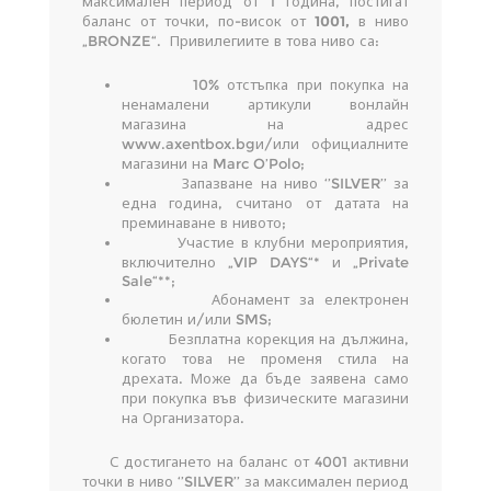
максимален период от 1 година, постигат
баланс от точки, по-висок от
1001,
в ниво
„BRONZE“. Привилегиите в това ниво са:
10% отстъпка при покупка на
ненамалени артикули вонлайн
магазина на адрес
www.axentbox.bgи/или официалните
магазини на Marc O’Polo;
Запазване на ниво ‘’SILVER’’ за
една година, считано от датата на
преминаване в нивото;
Участие в клубни мероприятия,
включително „VIP DAYS“* и „Private
Sale“**;
Абонамент за електронен
бюлетин и/или SMS;
Безплатна корекция на дължина,
когато това не променя стила на
дрехата. Може да бъде заявена само
при покупка във физическите магазини
на Организатора.
С достигането на баланс от 4001 активни
точки в ниво ‘’SILVER’’ за максимален период