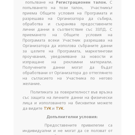
попълване на
Р
егистрационен
талон.
С
попълването на този талон, Участникът
приема Общите условия на Програмата и
разрешава на Организатора да събира,
обработва и съхранява предоставените
лични данни в съответствие със ЗЗЛД. С
приемането на Общите условия на
Програмата всеки Участник разрешава на
Организатора да използва събраните данни
за целите на Програмата, маркетингови
проучвания, уведомяване за новости и
изпращане на рекламни материали.
Получените данни могат да бъдат
обработвани от Организатора до оттеглянето
на съгласието на Участника по негово
желание.
Политиката за поверителност във връзка
със защита на личните данни на физически
лица и използването на бисквитки можете
да видите
ТУК
и
ТУК
.
Допълнителни условия:
Предоставените привилегии са
индивидуални и не могат да се ползват от