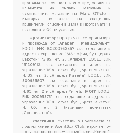
програма за лоялност, която предоставя на
клиентите на онлайн магазина и
официалните магазини на Marc O’Polo в
България ползването на специални
привилегии, описани в „Нива в Програмата“ в
настоящите Общи условия.
Организатор:
Програмата се организира
и провежда от „
Апарел
Мениджмънт
”
ЕООД, ЕИК BG200932857 със седалище и
адрес на управление 1618 София, бул. „Братя
Бъкстон“ №85, ет. 2, „
Апарел
“ ЕООД, ЕИК
131209112, със седалище и адрес на
управление 1618 София, бул. „Братя Бъкстон“
№85, ет. 2, „
Апарел Ритейл
“ ЕООД, ЕИК
200935807, със седалище и адрес на
управление 1618 София, бул. „Братя Бъкстон“
№85, ет. 2 и „
Апарел Ритейл МОП
“ ЕООД,
ЕИК 200933731, със седалище и адрес на
управление 1618 София, бул. „Братя Бъкстон“
№85, ет. 2 (наричани по-нататък
„Организатор“).
Участници:
Участник в Програмата за
лоялни клиенти AxentBox Club, наричан по-
долу за краткост „Участник“ или „Клиент“,