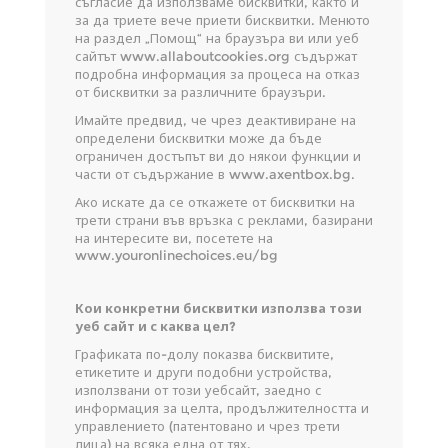
съгласие да използваме бисквитки, както и
за да триете вече приети бисквитки. Менюто
на раздел „Помощ“ на браузъра ви или уеб
сайтът www.allaboutcookies.org съдържат
подробна информация за процеса на отказ
от бисквитки за различните браузъри.
Имайте предвид, че чрез деактивиране на
определени бисквитки може да бъде
ограничен достъпът ви до някои функции и
части от съдържание в www.axentbox.bg.
Ако искате да се откажете от бисквитки на
трети страни във връзка с реклами, базирани
на интересите ви, посетете на
www.youronlinechoices.eu/bg
Кои конкретни бисквитки използва този
уеб сайт и с каква цел?
Графиката по-долу показва бисквитите,
етикетите и други подобни устройства,
използвани от този уебсайт, заедно с
информация за целта, продължителността и
управлението (патентовано и чрез трети
лица) на всяка една от тях.