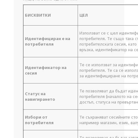
БИСКВИТКИ
ЦЕЛ
Използват се с цел идентиф
Идентифициран е на
потребителя. Те също така 
потребителя
потребителската сесия, като
връзка, идентификатор на се
Те се използват за идентифи
Идентификатор на
потребителя. Те са се изпол
сесия
за идентифициране на потре
Те позволяват да бъдат иде
Статус на
потребителя (началото на се
навигирането
достъп, статуса на превъртане
Избори от
Те съхраняват сесийните сто
потребителя
например магазин, език, валу
Те позволяват да бъдат зап