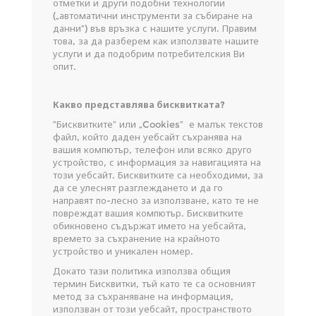
отметки и други подобни технологии
(„автоматични инструменти за събиране на
данни“) във връзка с нашите услуги. Правим
това, за да разберем как използвате нашите
услуги и да подобрим потребителския Ви
опит.
Какво представлява бисквитката?
“Бисквитките” или „Cookies” е малък текстов
файл, който даден уебсайт съхранява на
вашия компютър, телефон или всяко друго
устройство, с информация за навигацията на
този уебсайт. Бисквитките са необходими, за
да се улеснят разглеждането и да го
направят по-лесно за използване, като те не
повреждат вашия компютър. Бисквитките
обикновено съдържат името на уебсайта,
времето за съхранение на крайното
устройство и уникален номер.
Докато тази политика използва общия
термин Бисквитки, тъй като те са основният
метод за съхраняване на информация,
използван от този уебсайт, пространството