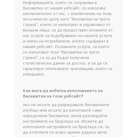
Информацията, която се съхранява в
бисквитки от нашия уебсайт, се използва
изключително от нас, с изключение на тези,
посочени по-долу като “бисквитки на трета
страна”, които се използват и управляват от
външни лица, за да предоставят исканите от
нас услуги за подобряване на нашите услуги
и опита на потребителя, когато сърфират в
нашия уебсайт. Основните услуги, за които
се използват тези “бисквитки на трета
страна”, са за да бъдат получени
статистически данни за достъп, и за да се
гарантират платежните транзакции, които се
извършват.
Как мога да избегна използването на
бисквитки на този уебсайт?
Ако не искате да разрешавате бисквитките
изобщо или искате да използвате само
определени бисквитки, моля разгледайте
настройките на браузъра си. Можете да
използвате настройките на браузъра си, за
да оттеглите по всяко време дадено вече