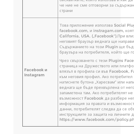
че ние не сме отговорни за съдържан
страни
Това приложение използва Social Plug
facebook.com, и instragam.com, коят
California, USA. („Facebook“).При вл
неговият браузър веднага ще направи
Съдържанието на този Plugin ще бъд
браузъра на потребителя, който ще г
Чрез свързването с тези Plugins Fac
страница на Дружеството или платфор
Facebook и
влязъл в профила си във Facebook, 
Instagram
към неговия профил. Ако потребител с
натиснете бутона „Харесвам“ или на
веднага ще бъде прехвърлена от нег
запаметена там. Ако потребителят не
възможност Facebook да разбере него
информация за правата и възможност
данни, потребителят следва да се об
инструкциите за защита на личните 
https://www.facebook.com/policy.p