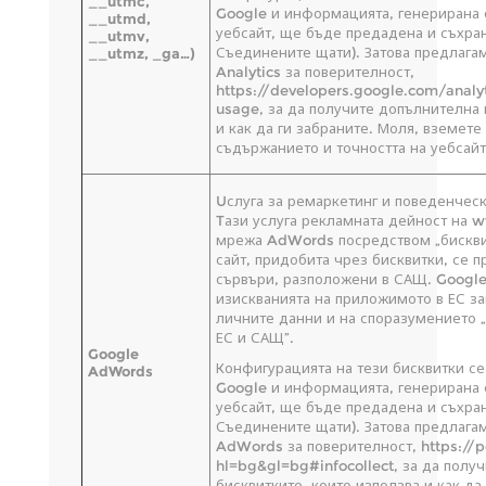
__utmc,
Google и информацията, генерирана о
__utmd,
уебсайт, ще бъде предадена и съхран
__utmv,
Съединените щати). Затова предлагам
__utmz, _ga…)
Analytics за поверителност,
https://developers.google.com/analyt
usage, за да получите допълнителна 
и как да ги забраните. Моля, вземете
съдържанието и точността на уебсайт
Uслуга за ремаркетинг и поведенческ
Tази услуга рекламната дейност на 
мрежа AdWords посредством „бисквит
сайт, придобита чрез бисквитки, се п
сървъри, разположени в САЩ. Google
изискванията на приложимото в ЕС з
личните данни и на споразумението 
ЕС и САЩ”.
Google
Конфигурацията на тези бисквитки се
AdWords
Google и информацията, генерирана о
уебсайт, ще бъде предадена и съхран
Съединените щати). Затова предлагам
AdWords за поверителност, https://p
hl=bg&gl=bg#infocollect, за да пол
бисквитките, които използва и как да