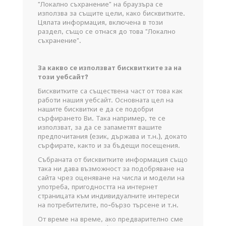
“Локално съхранение” на браузъра се
използва за същите цели, како бисквитките.
Цялата информация, включена в този
раздел, също се отнася до това “Локално
съхранение”.
За какво се използват бисквитките за на
този уебсайт?
Бисквитките са съществена част от това как
работи нашия уебсайт. Основната цел на
нашите бисквитки е да се подобри
сърфирането Ви. Така например, те се
използват, за да се запаметят вашите
предпочитания (език, държава и т.н.), докато
сърфирате, както и за бъдещи посещения.
Събраната от бисквитките информация също
така ни дава възможност за подобряване на
сайта чрез оценяване на числа и модели на
употреба, пригодността на интернет
страницата към индивидуалните интереси
на потребителите, по-бързо търсене и т.н.
От време на време, ако предварително сме