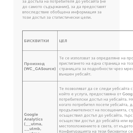
за достъпа на потребителя до уебсайта (не
до самото съдържание), за да предоставят
впоследствие обобщена информация за
този достъп за статистически цели.
БИСКВИТКИ
ЦЕЛ
Те се използват за определяне на пр
пристигането на една страница на тоз
Произход
(WC_GASource)
страницата за подробности чрез мреж
външен уебсайт.
Те позволяват да се следи уебсайта 
който е услуга, предоставяна от Goo
потребителски достъп на уебсайта. Ня
когато потребител посети уебсайта, 
продължителност на посещенията, стр
Google
осъществил достъп до уебсайта, търса
Analytics
осъществи достъп до уебсайта или вр
(__utma,
местоположението в света, от където
__utmb,
Конфигурацията на тези бисквитки се