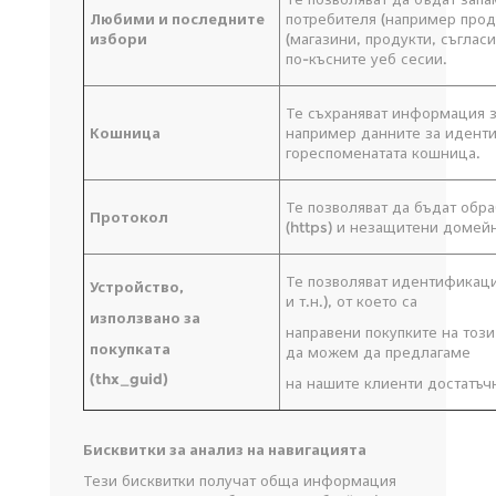
Любими и последните
потребителя (например прод
избори
(магазини, продукти, съгласи
по-късните уеб сесии.
Те съхраняват информация з
Кошница
например данните за иденти
гореспоменатата кошница.
Те позволяват да бъдат об
Протокол
(https) и незащитени домейни
Те позволяват идентификаци
Устройство,
и т.н.), от което са
използвано за
направени покупките на този
покупката
да можем да предлагаме
(thx_guid)
на нашите клиенти достатъч
Бисквитки за анализ на навигацията
Тези бисквитки получат обща информация