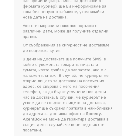
нас причини (напр. липса на доставки от
фирмата куриер), ще Ви информираме за
това без ненужно забавяне, уточнявайки
нова дата на доставка.
Ако сте направили няколко поръчки с
различни дати, може да получите отделни
пратки.
От съображения за сигурност не доставяме
до пощенска кутия.
В деня на доставката ще получите SMS, в
който е упомената товарителницата и
сумата, която трябва да заплатите, ако е с
наложен платеж. В случай, че куриерът не
открие лицето за доставка на посочения
адрес, се свързва с него на посочения
телефон, за да бъдат уточнени нов ден и
час за доставка. В случай, че куриерът не
успее да се свърже с лицето за доставка,
куриерът ще съхрани пратката в най-близкия
до адреса за доставка офис на Speedy.
AxentBox не може да гарантира доставка в
същия ден в случай, че вече веднъж сте
посетени.