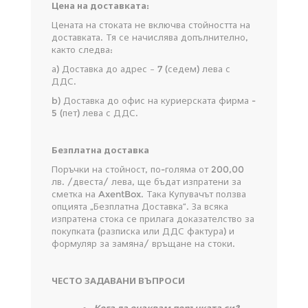
Цена на доставката:
Цената на стоката не включва стойността на
доставката. Тя се начислява допълнително,
както следва:
а) Доставка до адрес – 7 (седем) лева с
ДДС.
b) Доставка до офис на куриерската фирма -
5 (пет) лева с ДДС.
Безплатна доставка
Поръчки на стойност, по-голяма от 200,00
лв. /двеста/ лева, ще бъдат изпратени за
сметка на AxentBox. Така Купувачът ползва
опцията „Безплатна Доставка“. За всяка
изпратена стока се прилага доказателство за
покупката (разписка или ДДС фактура) и
формуляр за замяна/ връщане на стоки.
ЧЕСТО ЗАДАВАНИ ВЪПРОСИ