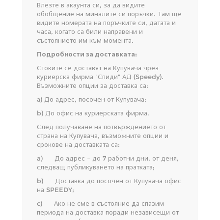
Влезте в акаунта си, за да видите
обобщение на миналите си поръчки. Там ще
видите номерата на поръчките си, датата и
часа, когато са били направени и
състоянието им към момента.
Подробности за доставката:
Стоките се доставят на Купувача чрез
куриерска фирма "Спиди" АД (Speedy).
Възможните опции за доставка са:
а) До адрес, посочен от Купувача;
b) До офис на куриерската фирма.
След получаване на потвърждението от
страна на Купувача, възможните опции и
срокове на доставката са:
a) До адрес – до 7 работни дни, от деня,
следващ публикуването на пратката;
b) Доставка до посочен от Купувача офис
на SPEEDY;
c) Ако не сме в състояние да спазим
периода на доставка поради независещи от