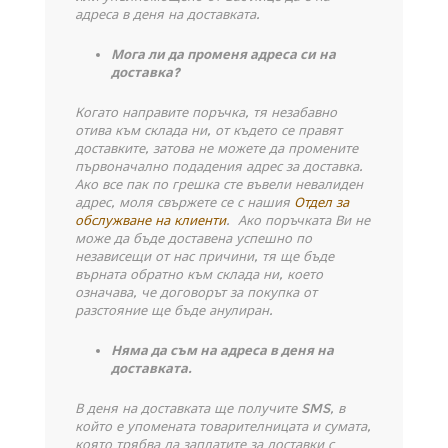
адреса в деня на доставката.
Мога ли да променя адреса си на
доставка?
Когато направите поръчка, тя незабавно
отива към склада ни, от където се правят
доставките, затова не можете да промените
първоначално подадения адрес за доставка.
Ако все пак по грешка сте въвели невалиден
адрес, моля свържете се с нашия
Отдел за
обслужване на клиенти
. Ако поръчката Ви не
може да бъде доставена успешно по
независещи от нас причини, тя ще бъде
върната обратно към склада ни, което
означава, че договорът за покупка от
разстояние ще бъде анулиран.
Няма да съм на адреса в деня на
доставката.
В деня на доставката ще получите
SMS, в
който е упомената товарителницата и сумата,
която трябва да заплатите за доставки с