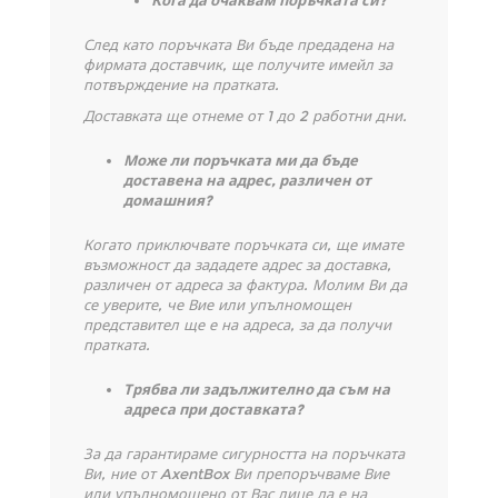
Кога да очаквам поръчката си
?
След като поръчката Ви бъде предадена на
фирмата доставчик, ще получите имейл за
потвърждение на пратката.
Доставката ще отнеме от 1 до 2 работни дни.
Може ли поръчката ми да бъде
доставена на адрес, различен от
домашния?
Когато приключвате поръчката си, ще имате
възможност да зададете адрес за доставка,
различен от адреса за фактура. Молим Ви да
се уверите, че Вие или упълномощен
представител ще е на адреса, за да получи
пратката.
Трябва ли задължително да съм на
адреса при доставката?
За да гарантираме сигурността на поръчката
Ви, ние от
AxentBox Ви препоръчваме Вие
или упълномощено от Вас лице да е на