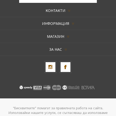
КОНТАКТИ
ИНФОРМАЦИЯ
МАГАЗИН
ЗА НАС
Авторски права © 2026 AxentBox. Всички права запазени.
"Бисквитките" помагат за правилната работа на сайта.
Използвайки нашите услуги, се съгласяваш да използваме
Powered by
nopCommerce