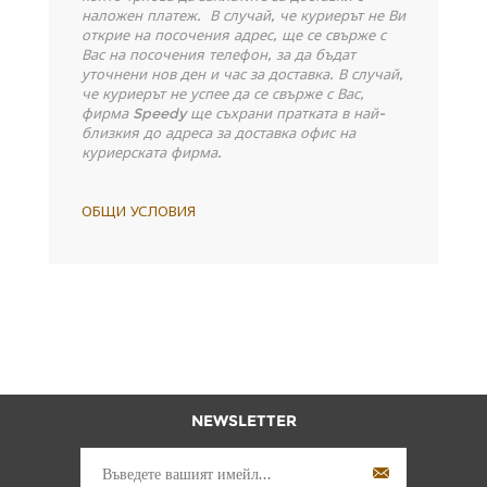
наложен платеж. В случай, че куриерът не Ви
открие на посочения адрес, ще се свърже с
Вас на посочения телефон, за да бъдат
уточнени нов ден и час за доставка. В случай,
че куриерът не успее да се свърже с Вас,
фирма
Speedy ще съхрани пратката в най-
близкия до адреса за доставка офис на
куриерската фирма.
ОБЩИ УСЛОВИЯ
NEWSLETTER