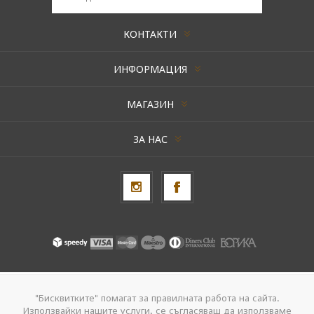
КОНТАКТИ
ИНФОРМАЦИЯ
МАГАЗИН
ЗА НАС
Авторски права © 2026 AxentBox. Всички права запазени.
"Бисквитките" помагат за правилната работа на сайта.
Използвайки нашите услуги, се съгласяваш да използваме