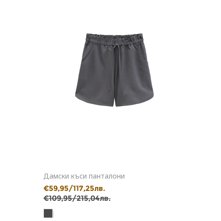
Дамски къси панталони
€59,95/117,25лв.
€109,95/215,04лв.