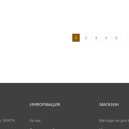
1
2
3
4
5
ИНФОРМАЦИЯ
МАГАЗИН
л. БРАТЯ
За нас
Методи на дост