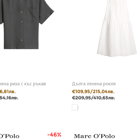
ена риза с къс ръкав
Дълга ленена рокля
6,81лв.
€109,95/215,04лв.
54,16лв.
€209,95/410,63лв.
-46%