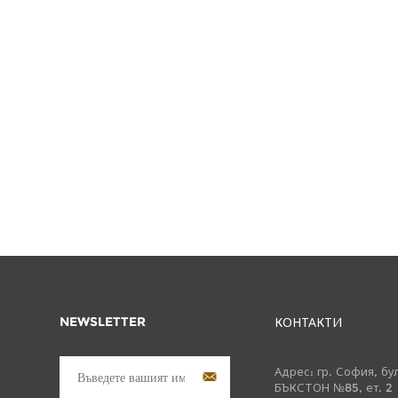
NEWSLETTER
КОНТАКТИ
Адрес: гр. София, бу
БЪКСТОН №85, ет. 2