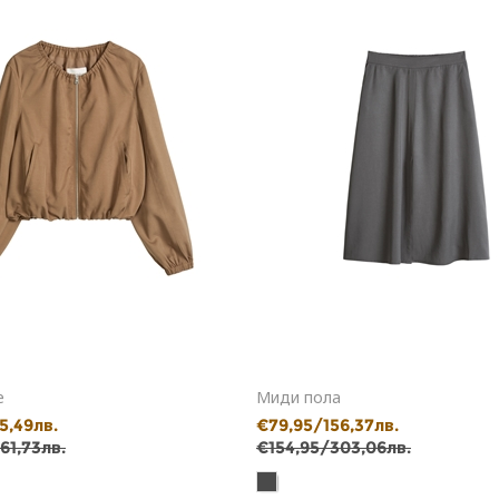
е
Миди пола
5,49лв.
€79,95/156,37лв.
61,73лв.
€154,95/303,06лв.