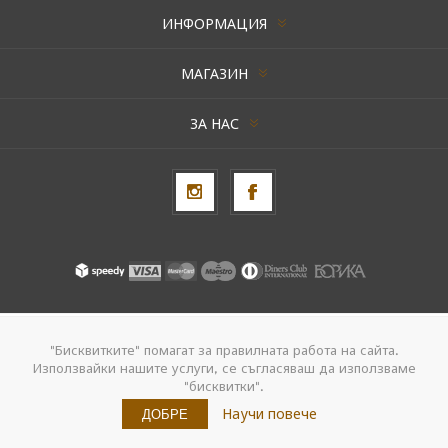
ИНФОРМАЦИЯ
МАГАЗИН
ЗА НАС
Авторски права © 2026 AxentBox. Всички права запазени.
"Бисквитките" помагат за правилната работа на сайта.
Използвайки нашите услуги, се съгласяваш да използваме
Powered by
nopCommerce
"бисквитки".
Създадено от
Navtech Group
Научи повече
ДОБРЕ