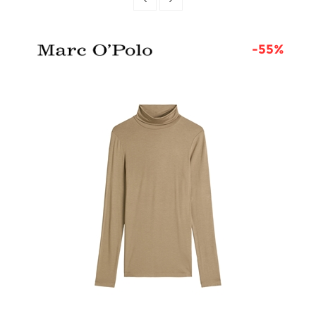
4%
-55%