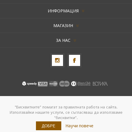
ИНФОРМАЦИЯ
МАГАЗИН
ЗА НАС
Авторски права © 2026 AxentBox. Всички права запазени.
"Бисквитките" помагат за правилната работа на сайта.
Използвайки нашите услуги, се съгласяваш да използваме
Powered by
nopCommerce
"бисквитки".
Създадено от
Navtech Group
Научи повече
ДОБРЕ