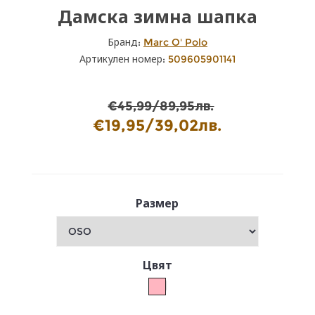
Дамска зимна шапка
Бранд:
Marc O' Polo
Артикулен номер:
509605901141
€45,99/89,95лв.
€19,95/39,02лв.
Размер
Цвят