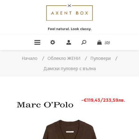
Feel natural. Look classy.
(0)
Начало
/
Облекло ЖЕНИ
/
Пуловери
/
Дамски пуловер с вълна
-€119,43/233,59лв.