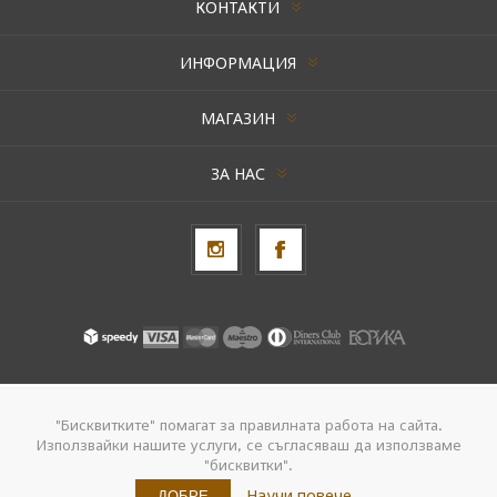
КОНТАКТИ
ИНФОРМАЦИЯ
МАГАЗИН
ЗА НАС
Авторски права © 2026 AxentBox. Всички права запазени.
"Бисквитките" помагат за правилната работа на сайта.
Използвайки нашите услуги, се съгласяваш да използваме
Powered by
nopCommerce
"бисквитки".
Създадено от
Navtech Group
Научи повече
ДОБРЕ