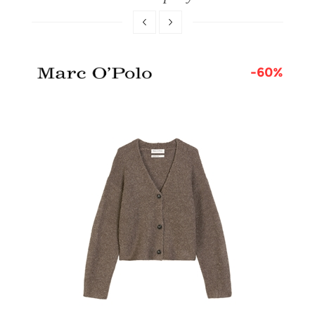
5%
-60%