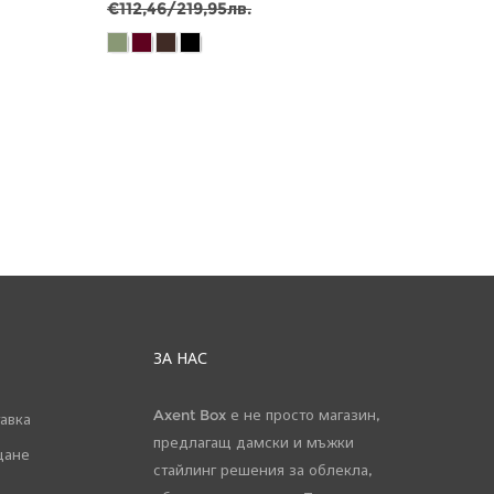
€112,46/219,95лв.
€56,2
ЗА НАС
Axent Box е не просто магазин,
авка
предлагащ дамски и мъжки
щане
стайлинг решения за облекла,