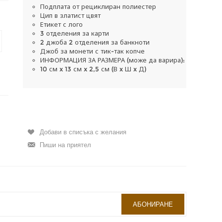
Подплата от рециклиран полиестер
Цип в златист цвят
Етикет с лого
3 отделения за карти
2 джоба 2 отделения за банкноти
Джоб за монети с тик-так копче
ИНФОРМАЦИЯ ЗА РАЗМЕРА (може да варира):
10 см x 13 см x 2,5 см (В x Ш x Д)