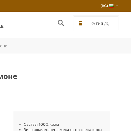
(BG)
КУТИЯ
(0)
LE
€0,00/0,00ЛВ.
оне
моне
Състав: 100% кожа
Висококачествена мека естествена кожа