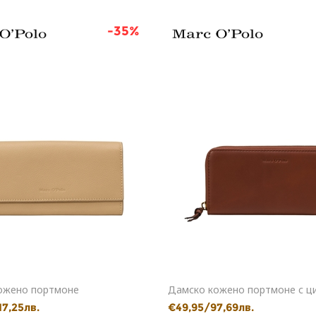
-35%
ожено портмоне
Дамско кожено портмоне с ц
17,25лв.
€49,95/97,69лв.