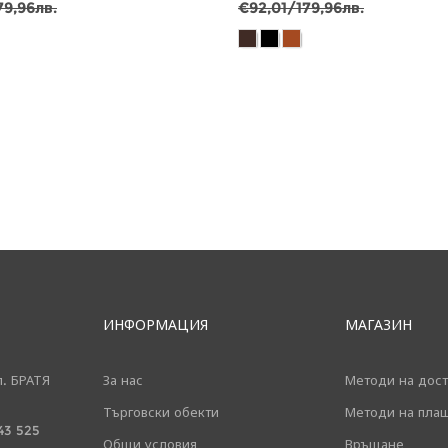
79,96лв.
€92,01/179,96лв.
ИНФОРМАЦИЯ
МАГАЗИН
л. БРАТЯ
За нас
Методи на дост
Търговски обекти
Методи на пла
43 525
Общи условия
Връщане