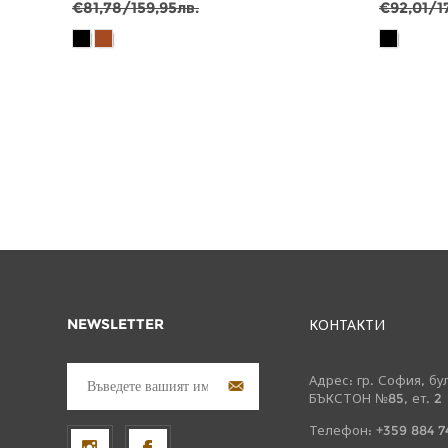
€81,78/159,95лв.
€92,01/1
NEWSLETTER
КОНТАКТИ
Адрес: гр. София, бу
БЪКСТОН №85, ет. 2
Телефон: +359 884 7