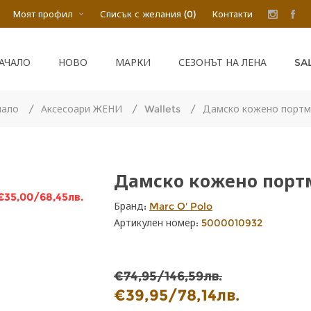
Моят профил
Списък с желания
(0)
Контакти
SA
АЧАЛО
НОВО
МАРКИ
СЕЗОНЪТ НА ЛЕНА
чало
/
Аксесоари ЖЕНИ
/
Wallets
/
Дамско кожено портм
Дамско кожено порт
€35,00/68,45лв.
Бранд:
Marc O' Polo
Артикулен номер:
5000010932
€74,95/146,59лв.
€39,95/78,14лв.