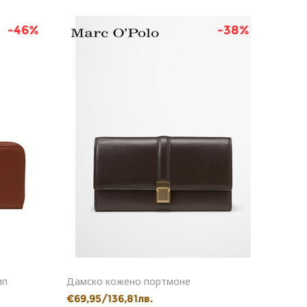
-46%
-38%
ип
Дамско кожено портмоне
Кожен
€69,95/136,81лв.
€39,9