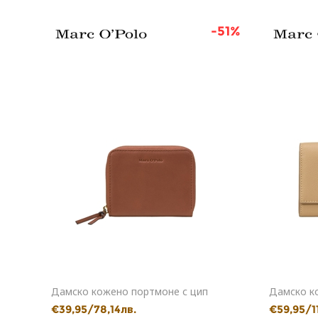
53%
-51%
Дамско кожено портмоне с цип
Дамско к
€39,95/78,14лв.
€59,95/1