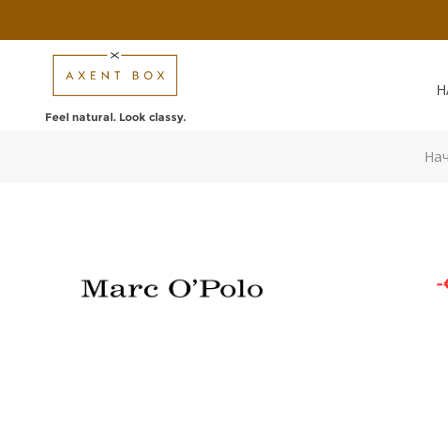
Н
Feel natural. Look classy.
На
-