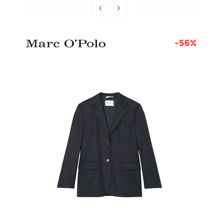
0%
-56%