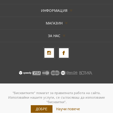
ИНФОРМАЦИЯ
МАГАЗИН
ЗА НАС
Авторски права © 2026 AxentBox. Всички права запазени.
"Бисквитките" помагат за правилната работа на сайта.
Използвайки нашите услуги, се съгласяваш да използваме
Powered by
nopCommerce
"бисквитки".
Създадено от
Navtech Group
Научи повече
ДОБРЕ