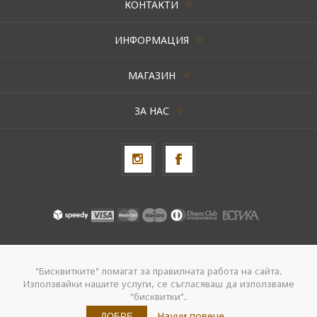
КОНТАКТИ
ИНФОРМАЦИЯ
МАГАЗИН
ЗА НАС
Авторски права © 2026 AxentBox. Всички права запазени.
"Бисквитките" помагат за правилната работа на сайта.
Използвайки нашите услуги, се съгласяваш да използваме
Powered by
nopCommerce
"бисквитки".
Създадено от
Navtech Group
Научи повече
ДОБРЕ