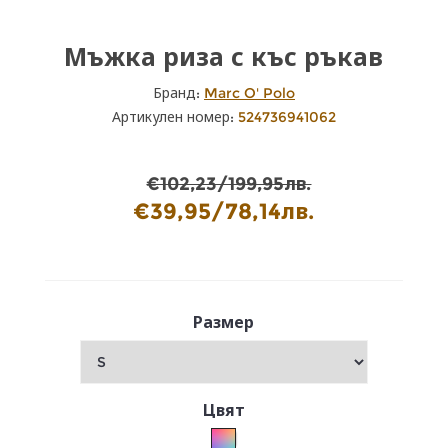
Мъжка риза с къс ръкав
Бранд:
Marc O' Polo
Артикулен номер:
524736941062
€102,23/199,95лв.
€39,95/78,14лв.
Размер
Цвят