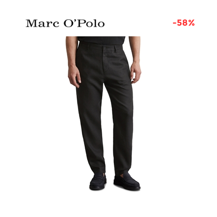
6%
-58%