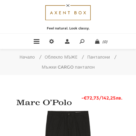
Feel natural. Look classy.
(0)
Начало
/
Облекло МЪЖЕ
/
Панталони
/
Мъжки CARGO панталон
-€72,73/142,25лв.