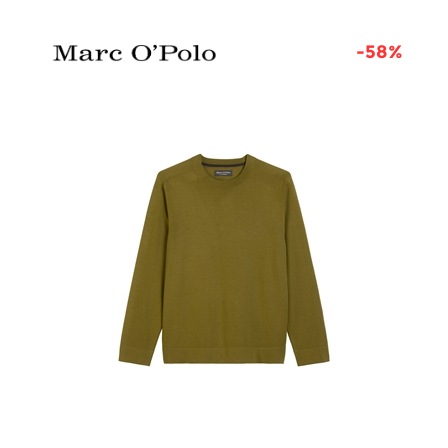
8%
-58%
ОВ