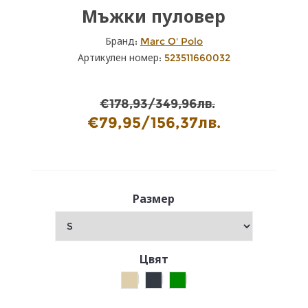
Мъжки пуловер
Бранд:
Marc O' Polo
Артикулен номер:
523511660032
€178,93/349,96лв.
€79,95/156,37лв.
Размер
Цвят