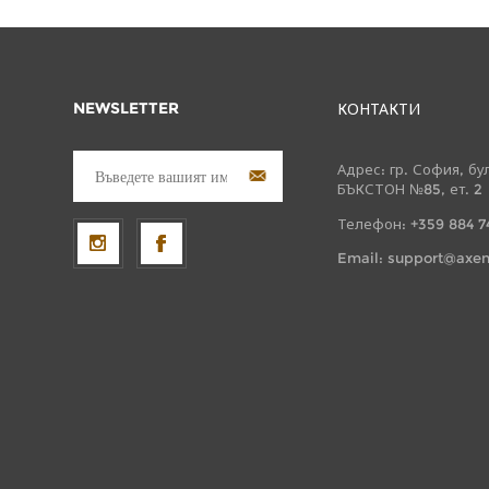
NEWSLETTER
КОНТАКТИ
Адрес: гр. София, бу
БЪКСТОН №85, ет. 2
Телефон: +359 884 7
Email:
support@axen