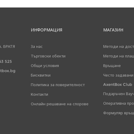
ИНФОРМАЦИЯ
МАГАЗИН
л. БРАТЯ
За нас
Методи на дост
Търговски обекти
Методи на пла
43 525
Общи условия
Връщане
tbox.bg
Бисквитки
Често задавани
AxentBox Club
Политика за поверителност
Подаръчен Вау
Контакти
Оперативна пр
Онлайн решаване на спорове
Формуляр връщ