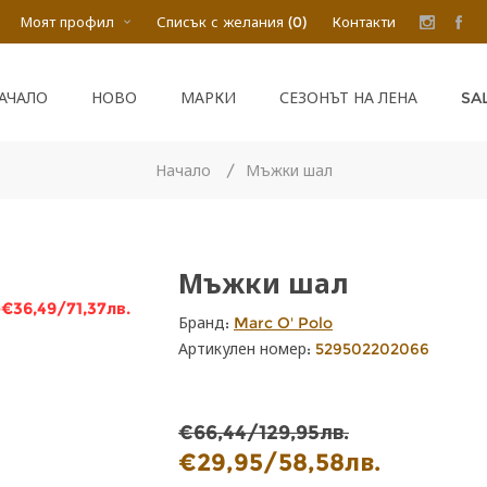
Моят профил
Списък с желания
(0)
Контакти
SA
АЧАЛО
НОВО
МАРКИ
СЕЗОНЪТ НА ЛЕНА
Начало
/
Мъжки шал
Мъжки шал
-€36,49/71,37лв.
Бранд:
Marc O' Polo
Артикулен номер:
529502202066
€66,44/129,95лв.
€29,95/58,58лв.