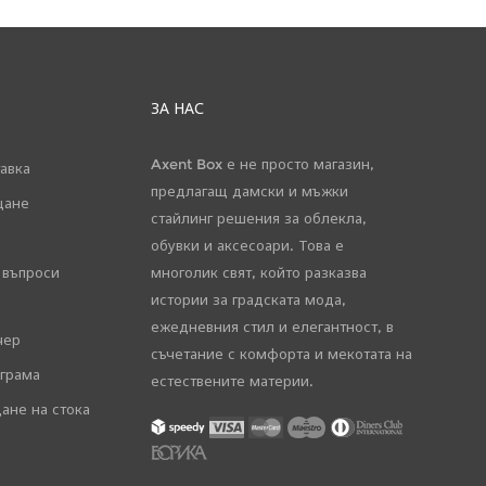
ЗА НАС
Axent Box е не просто магазин,
авка
предлагащ дамски и мъжки
щане
стайлинг решения за облекла,
обувки и аксесоари. Това е
 въпроси
многолик свят, който разказва
истории за градската мода,
ежедневния стил и елегантност, в
чер
съчетание с комфорта и мекотата на
ограма
естествените материи.
ане на стока