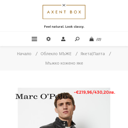
Feel natural. Look classy.
(0)
Начало
/
Облекло МЪЖЕ
/
Якета|Палта
/
Мъжко кожено яке
-€219,96/430,20лв.