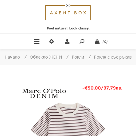
Feel natural. Look classy.
(0)
Начало
/
Облекло ЖЕНИ
/
Рокли
/
Рокля с къс ръкав
-€50,00/97,79лв.