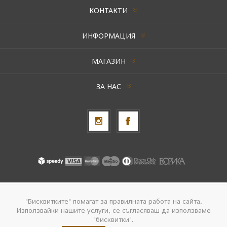
КОНТАКТИ
ИНФОРМАЦИЯ
МАГАЗИН
ЗА НАС
Авторски права © 2026 AxentBox. Всички права запазени.
"Бисквитките" помагат за правилната работа на сайта.
Използвайки нашите услуги, се съгласяваш да използваме
Powered by
nopCommerce
"бисквитки".