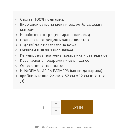
Състав: 100% полиамид
Висококачествена мека и водоотблъскваща
материя
Изработена от рециклиран полиамид
Подпалата от рециклиран полиестер
С детайли от естествена кожа
Метален цип за закопчаване
Регулируема платнена презрамка - сваляща се
Къса кожена презрамка - сваляща се
Отделение с цип вътре
ИНФОРМАЦИЯ ЗА РАЗМЕРА (може да варира):
приблизително 22 см x 37 см x 12 см (В x Ш x
Д)
+
-