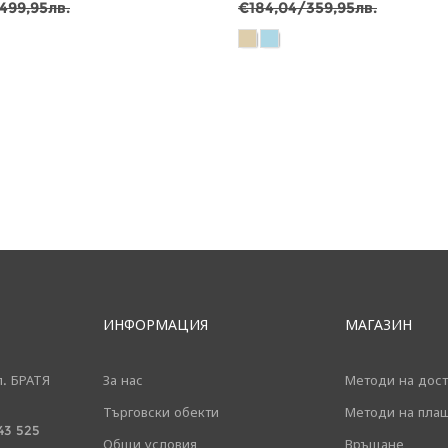
499,95лв.
€184,04/359,95лв.
ИНФОРМАЦИЯ
МАГАЗИН
л. БРАТЯ
За нас
Методи на дост
Търговски обекти
Методи на пла
43 525
Общи условия
Връщане