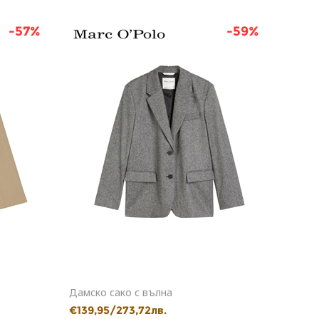
-57%
-59%
Дамско сако с вълна
Дамск
€139,95/273,72лв.
€129,