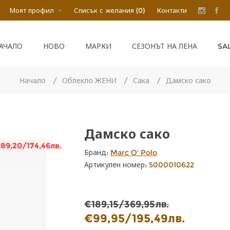
Моят профил
Списък с желания
(0)
Контакти
SA
АЧАЛО
НОВО
МАРКИ
СЕЗОНЪТ НА ЛЕНА
Начало
/
Облекло ЖЕНИ
/
Сака
/
Дамско сако
Дамско сако
89,20/174,46лв.
Бранд:
Marc O' Polo
Артикулен номер:
5000010622
€189,15/369,95лв.
€99,95/195,49лв.