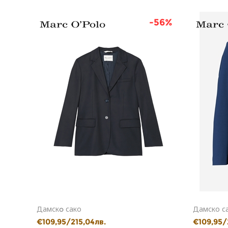
60%
-56%
Дамскo сако
Дамско с
€109,95/215,04лв.
€109,95/