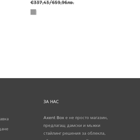
€337,43/659,96лв.
€301,
ЗА НАС
Axent Box е не просто магазин,
авка
предлагащ дамски и мъжки
щане
стайлинг решения за облекла,