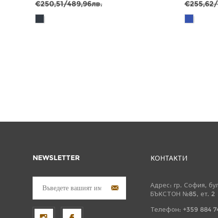
€250,51/489,96лв.
€255,62/
NEWSLETTER
КОНТАКТИ
Адрес: гр. София, бу
БЪКСТОН №85, ет. 2
Телефон: +359 884 7