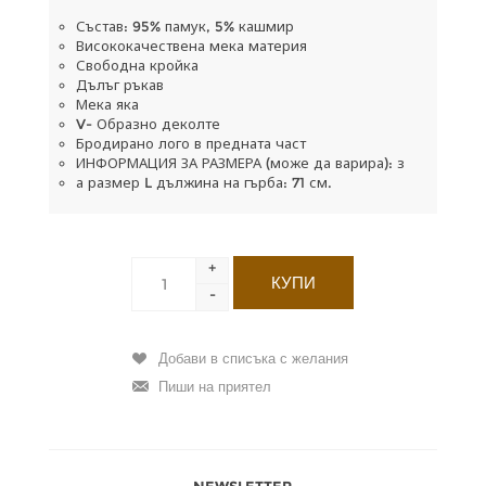
Състав: 95% памук, 5% кашмир
Висококачествена мека материя
Свободна кройка
Дълъг ръкав
Мека яка
V- Образно деколте
Бродирано лого в предната част
ИНФОРМАЦИЯ ЗА РАЗМЕРА (може да варира): з
а размер L дължина на гърба: 71 см.
+
-