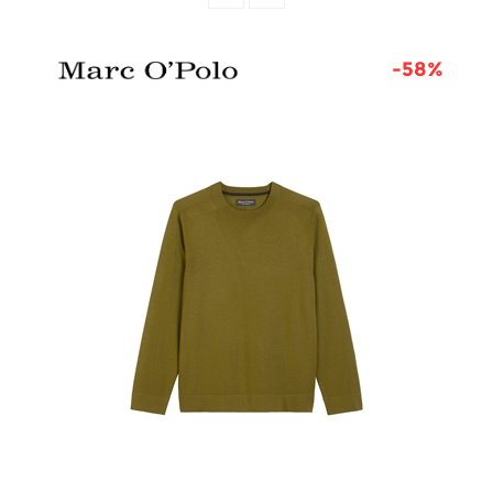
0%
-58%