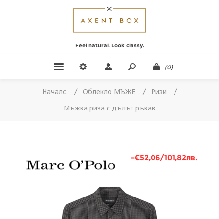
Feel natural. Look classy.
(0)
Начало
/
Облекло МЪЖЕ
/
Ризи
/
Мъжка риза с дълъг ръкав
-€52,06/101,82лв.