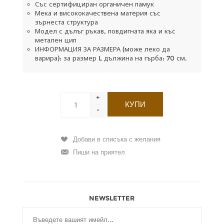
Със сертифициран органичен памук
Мека и висококачествена материя със
зърнеста структура
Модел с дълъг ръкав, повдигната яка и къс
метален цип
ИНФОРМАЦИЯ ЗА РАЗМЕРА (може леко да
варира): за размер L дължина на гърба: 70 см.
+
-
NEWSLETTER