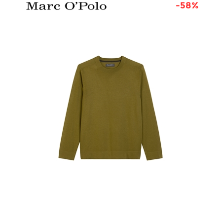
8%
-58%