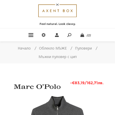
Feel natural. Look classy.
(0)
Начало
/
Облекло МЪЖЕ
/
Пуловери
/
Мъжки пуловер с цип
-€83,19/162,71лв.