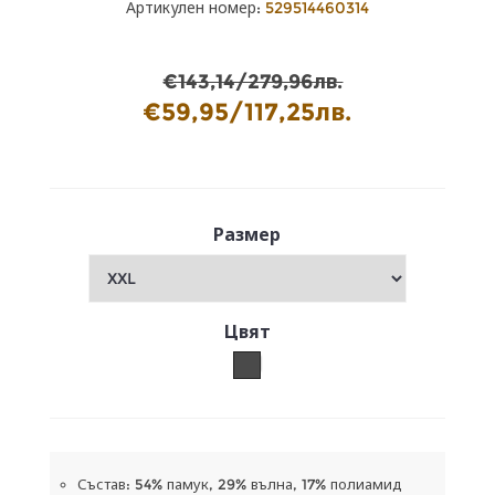
Артикулен номер:
529514460314
€143,14/279,96лв.
€59,95/117,25лв.
Размер
Цвят
Състав: 54% памук, 29% вълна, 17% полиамид