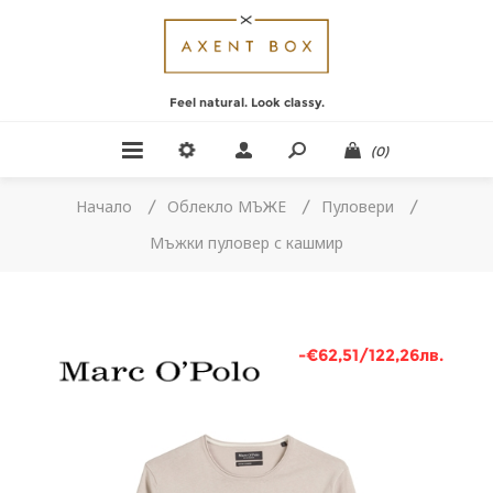
Feel natural. Look classy.
(0)
Начало
/
Облекло МЪЖЕ
/
Пуловери
/
Мъжки пуловер с кашмир
-€62,51/122,26лв.