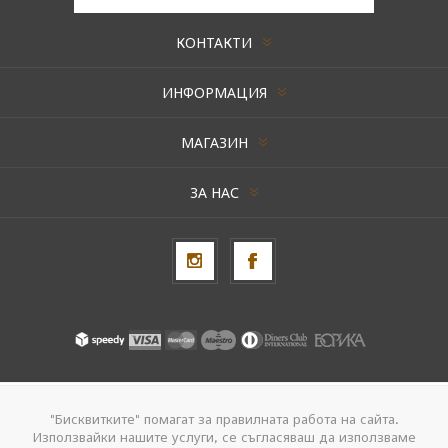
КОНТАКТИ
ИНФОРМАЦИЯ
МАГАЗИН
ЗА НАС
Авторски права © 2026 AxentBox. Всички права запазени.
"Бисквитките" помагат за правилната работа на сайта.
Използвайки нашите услуги, се съгласяваш да използваме
Powered by
nopCommerce