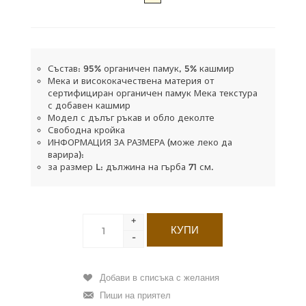
Състав: 95% органичен памук, 5% кашмир
Мека и висококачествена материя от
сертифициран органичен памук Мека текстура
с добавен кашмир
Модел с дълъг ръкав и обло деколте
Свободна кройка
ИНФОРМАЦИЯ ЗА РАЗМЕРА (може леко да
варира):
за размер L: дължина на гърба 71 см.
+
-