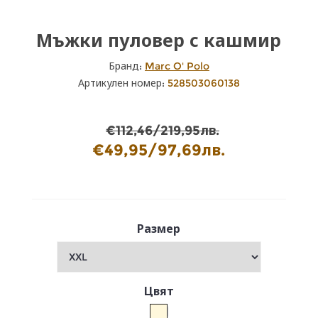
Мъжки пуловер с кашмир
Бранд:
Marc O' Polo
Артикулен номер:
528503060138
€112,46/219,95лв.
€49,95/97,69лв.
Размер
Цвят