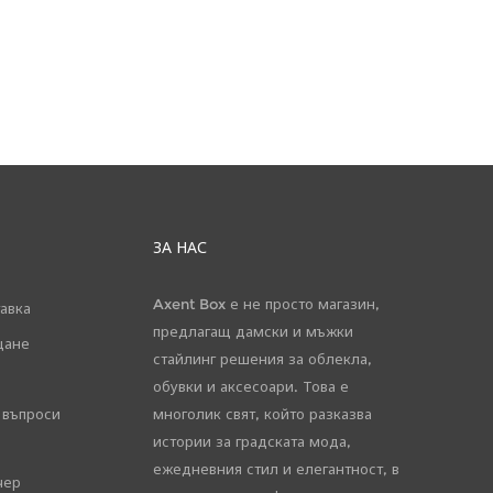
ЗА НАС
Axent Box е не просто магазин,
авка
предлагащ дамски и мъжки
щане
стайлинг решения за облекла,
обувки и аксесоари. Това е
 въпроси
многолик свят, който разказва
истории за градската мода,
ежедневния стил и елегантност, в
чер