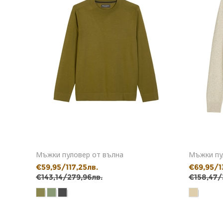
Мъжки пуловер от вълна
Мъжки пу
€59,95/117,25лв.
€69,95/1
€143,14/279,96лв.
€158,47/