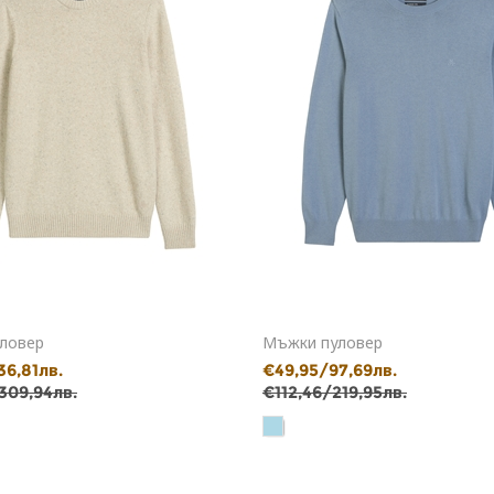
ловер
Мъжки пуловер
36,81лв.
€49,95/97,69лв.
309,94лв.
€112,46/219,95лв.