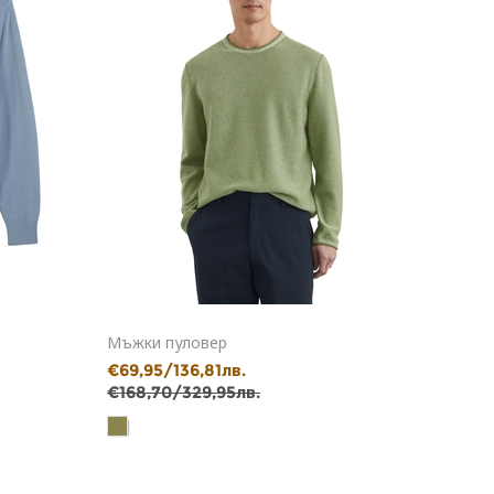
Мъжки пуловер
Мъжки
€69,95/136,81лв.
€49,9
€168,70/329,95лв.
€112,