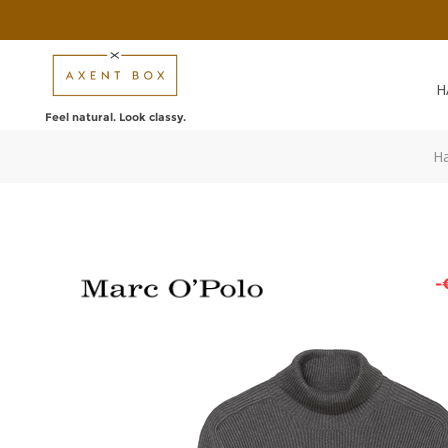
Н
Feel natural. Look classy.
Н
-