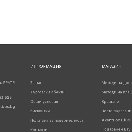
ИНФОРМАЦИЯ
МАГАЗИН
л. БРАТЯ
За нас
Методи на дост
Търговски обекти
Методи на пла
43 525
Общи условия
Връщане
tbox.bg
Бисквитки
Често задавани
AxentBox Club
Политика за поверителност
Подаръчен Вау
Контакти