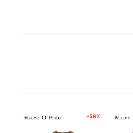
48%
-58%