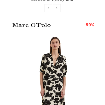
0%
-59%