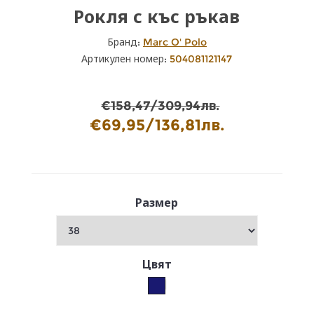
Рокля с къс ръкав
Бранд:
Marc O' Polo
Артикулен номер:
504081121147
€158,47/309,94лв.
€69,95/136,81лв.
Размер
Цвят