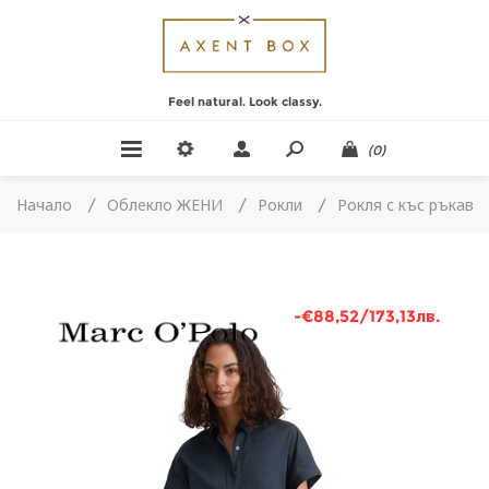
Feel natural. Look classy.
(0)
Начало
/
Облекло ЖЕНИ
/
Рокли
/
Рокля с къс ръкав
-€88,52/173,13лв.