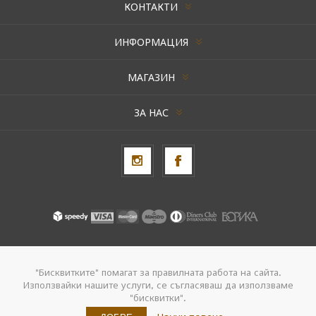
КОНТАКТИ
ИНФОРМАЦИЯ
МАГАЗИН
ЗА НАС
Авторски права © 2026 AxentBox. Всички права запазени.
"Бисквитките" помагат за правилната работа на сайта.
Използвайки нашите услуги, се съгласяваш да използваме
Powered by
nopCommerce
"бисквитки".
Създадено от
Navtech Group