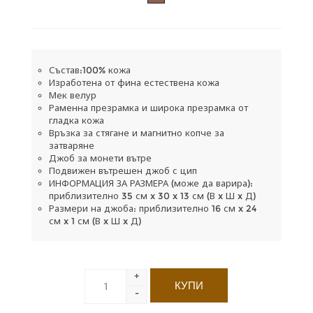
Състав:100% кожа
Изработена от фина естествена кожа
Мек велур
Раменна презрамка и широка презрамка от
гладка кожа
Връзка за стягане и магнитно копче за
затваряне
Джоб за монети вътре
Подвижен вътрешен джоб с цип
ИНФОРМАЦИЯ ЗА РАЗМЕРА (може да варира):
приблизително 35 см x 30 x 13 см (В x Ш x Д)
Размери на джоба: приблизително 16 см x 24
см x 1 см (В x Ш x Д)
+
-