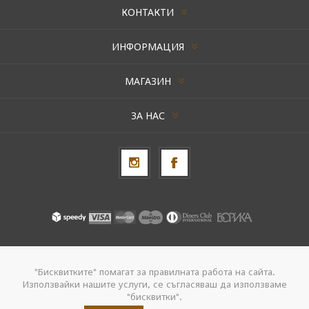
КОНТАКТИ
ИНФОРМАЦИЯ
МАГАЗИН
ЗА НАС
Авторски права © 2026 AxentBox. Всички права запазени.
"Бисквитките" помагат за правилната работа на сайта.
Използвайки нашите услуги, се съгласяваш да използваме
Powered by
nopCommerce
"бисквитки".