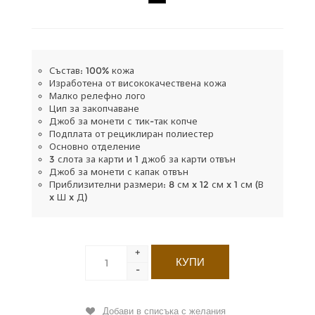
Състав: 100% кожа
Изработена от висококачествена кожа
Малко релефно лого
Цип за закопчаване
Джоб за монети с тик-так копче
Подплата от рециклиран полиестер
Основно отделение
3 слота за карти и 1 джоб за карти отвън
Джоб за монети с капак отвън
Приблизителни размери: 8 см x 12 см x 1 см (В
x Ш x Д)
+
-