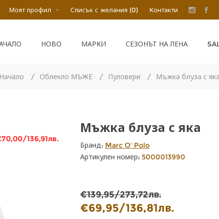
Моят профил
Списък с желания
(0)
Контакти
SA
АЧАЛО
НОВО
МАРКИ
СЕЗОНЪТ НА ЛЕНА
Начало
/
Облекло МЪЖЕ
/
Пуловери
/
Мъжка блуза с як
Мъжка блуза с яка
€70,00/136,91лв.
Бранд:
Marc O' Polo
Артикулен номер:
5000013990
€139,95/273,72лв.
€69,95/136,81лв.