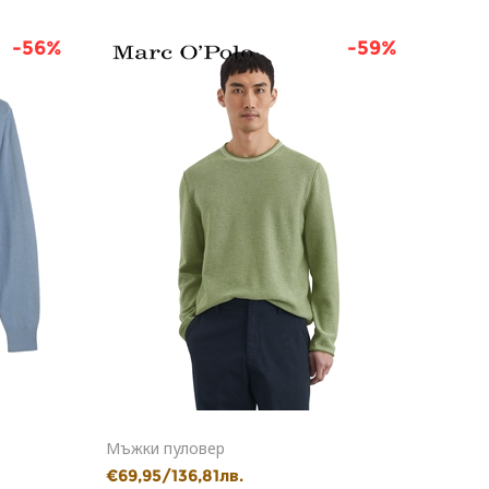
-56%
-59%
Мъжки пуловер
Мъжки
€69,95/136,81лв.
€49,9