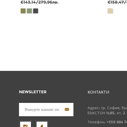
€143,14/279,96лв.
€158,47/
NEWSLETTER
КОНТАКТИ
Адрес: гр. София, бу
БЪКСТОН №85, ет. 2
Телефон: +359 884 7