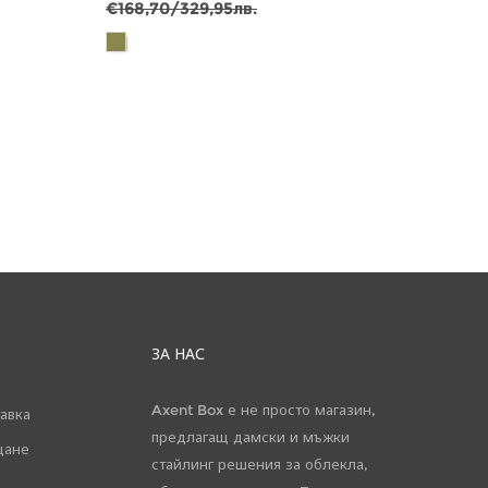
€168,70/329,95лв.
€112,
ЗА НАС
Axent Box е не просто магазин,
авка
предлагащ дамски и мъжки
щане
стайлинг решения за облекла,