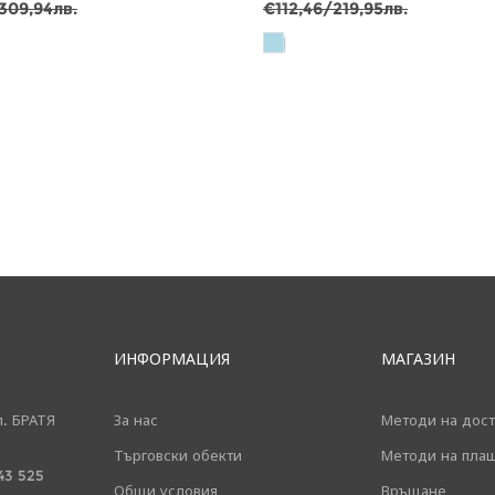
309,94лв.
€112,46/219,95лв.
ИНФОРМАЦИЯ
МАГАЗИН
л. БРАТЯ
За нас
Методи на дост
Търговски обекти
Методи на пла
43 525
Общи условия
Връщане